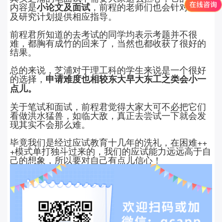
内容是
，前程的老师们也会针对论文
小论文及面试
及研究计划提供相应指导。
前程君所知道的去考试的同学均表示考题并不很
难，都胸有成竹的回来了，当然也都收获了很好的
结果。
总的来说，芝浦对于理工科的学生来说是一个很好
的选择，
申请难度也相较东大早大东工之类会小一
点儿。
关于笔试和面试，前程君觉得大家大可不必把它们
看做洪水猛兽，如临大敌，真正去尝试一下就会发
现其实不会那么难。
毕竟我们是经过应试教育十几年的洗礼，在困难++
+模式单打独斗过来的，我们的应试能力远远高于自
己的想象，所以要对自己有点儿信心！