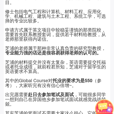
目。
修士包括电气工程和计算机、材料工程、应用化
学、机械工程、建筑与土木工程、系统工学，可选
择的专业比较多。
申请方式属于英文项目中较稳妥谨慎的那类院校，
需要首先联系教授套词，提供若干材料给教授，从
老师那里获得内诺信。
芝浦的老师属于那种非常认真负责的研究型教授，
专业能力强的话还是很容易获得老师的认可的。
芝浦的材料提交并没有太复杂，英语需要提交托福
或者托业成绩，就前程君所知，芝浦对于留学生的
英语要求不算高。
其中的Global Course对
（参
托业的要求为是550
考），大家听完有没有信心倍增~。
出完愿需要
，可能很多同学
赴日去参加笔试及面试
一想到自己在异国他乡参加笔试面试就感觉战战兢
兢。
其实芝浦的笔面试不需要大家这么担心，它的考试