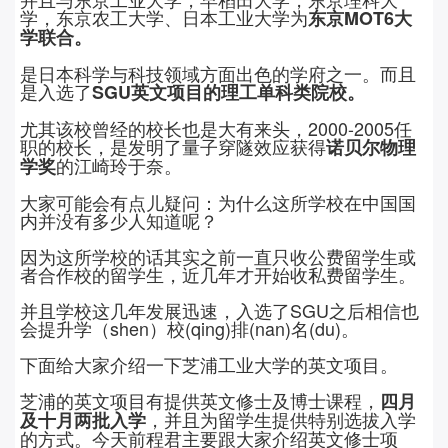
学，东京农工大学、日本工业大学为
东京MOT6大
学联合。
是日本科学与科技领域方面出色的学府之一。而且
是入选了
SGU英文项目的理工单科类院校。
尤其该校曾经的校长也是大有来头，2000-2005任
职的校长，是发明了量子穿隧效应获得
诺贝尔物理
的江崎玲于奈。
学奖
大家可能会有点儿疑问：为什么这所学校在中国国
内并没有多少人知道呢？
因为这所学校的话其实之前一直只收公费留学生或
者合作校的留学生，近几年才开始收私费留学生。
并且学校这几年发展迅速，入选了SGU之后相信也
会提升学（shen）校(qing)排(nan)名(du)。
下面给大家介绍一下芝浦工业大学的英文项目。
芝浦的英文项目有提供英文修士及博士课程，
四月
，并且为留学生提供特别选拔入学
及十月两批入学
的方式。今天前程君主要跟大家介绍英文修士项