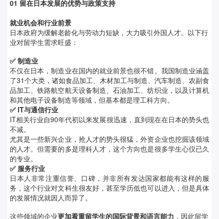
0
1
留在日本发展的优势与政策支持
就业机会和行业前景
日本政府为缓解老龄化与劳动力短缺，大力吸引外国人才。以下行
业对留学生需求旺盛：
✅ 制造业
不仅在日本，制造业在国内的就业前景也很不错。我国制造业涵盖
了31个大类，诸如食品加工、木材加工与制造、汽车制造、农副食
品加工、铁路航空航天设备制造、石油加工、纺织业，以及计算机
和其他电子设备制造等领域，但基本都是理工科方向。
✅ IT与通信行业
IT相关行业自90年代初以来发展很迅速，直到现在在日本的势头也
不减。
尤其是一些新兴企业，抢人才的势头很猛，外资企业也挖掘该领域
的人才。但需要的多是理科人才，这个方向也是很多学生心仪已久
的专业。
✅ 服务行业
日本人非常注重信誉、口碑，并非所有发达国家都能有这样的服
务，这个行业对文科生很友好，甚至学历低也可以进入，但是具体
的发展情况就因人而异了。
这些领域的企业
更加看重留学生的
国际背景
和
语言能力
，因此留学