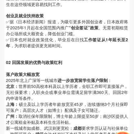
生在这些领域更容易找到工作。
创业及就业扶持政策
✅据《日本经济新闻》报道，为吸引更多外国创业者，日本政府将
于2025年1月起在全国范围内推广
“创业签证”政策
。
无需初期租赁
办公场所或大额资金，降低创业门槛
。
✅日本也对就业政策优化，毕业后在日找
工作签证从1年延长至2
年
，为求职者提供更充裕时间。
02
回国发展的优势与政策红利
落户政策大幅放宽
2025年北上广深等一线城市
进一步放宽留学生落户限制
：
北京：
世界前50高校本科及以上学历者，全职工作即可直接落户，
无社保要求；入职央企或事业单位需满足留学满360天、回国2年
内申请等条件。
上海：
硕士及以上学历者年龄放宽至45岁，连续缴纳3个月社保即
可落户；高层次人才（如博士）配偶及子女可随迁。
广州：
取消社保年限限制，博士年龄上限提至50岁；南沙区提供人
才公寓租金补贴及本科生生活补贴。
新一线城市如成都、武汉则更宽松：
成都
要求学历认证与社保单位