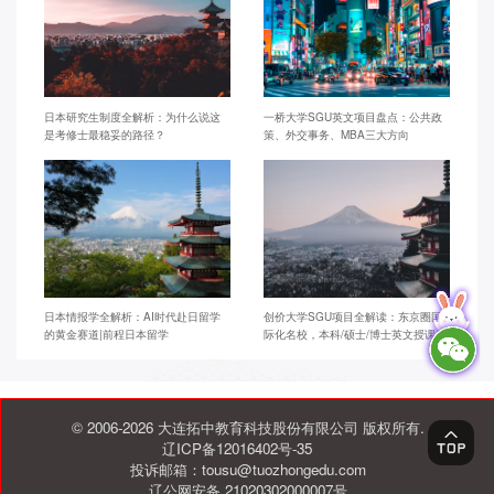
日本研究生制度全解析：为什么说这
一桥大学SGU英文项目盘点：公共政
是考修士最稳妥的路径？
策、外交事务、MBA三大方向
日本情报学全解析：AI时代赴日留学
创价大学SGU项目全解读：东京圈国
的黄金赛道|前程日本留学
际化名校，本科/硕士/博士英文授课
© 2006-2026 大连拓中教育科技股份有限公司 版权所有.
辽ICP备12016402号-35
投诉邮箱：tousu@tuozhongedu.com
辽公网安备 21020302000007号