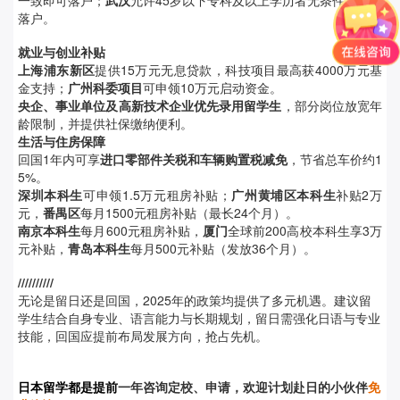
一致即可落户；
武汉
允许45岁以下专科及以上学历者无条件携家属
落户。
就业与创业补贴
上海浦东新区
提供15万元无息贷款，科技项目最高获4000万元基
金支持；
广州科委项目
可申领10万元启动资金。
央企、事业单位及高新技术企业
优先录用留学生
，部分岗位放宽年
龄限制，并提供社保缴纳便利。
生活与住房保障
回国1年内可享
进口零部件关税和
车辆购置税
减免
，节省总车价约1
5%。
深圳本科生
可申领1.5万元租房补贴；
广州黄埔区本科生
补贴2万
元，
番禺区
每月1500元租房补贴（最长24个月）。
南京本科生
每月600元租房补贴，
厦门
全球前200高校本科生享3万
元补贴，
青岛本科生
每月500元补贴（发放36个月）。
//////////
无论是留日还是回国，2025年的政策均提供了多元机遇。建议留
学生结合自身专业、语言能力与长期规划，留日需
强化日语与专业
技能
，回国
应提前布局发展方向
，抢占先机。
日本留学都是提前
一年咨询定校、申请，欢迎计划赴日的小伙伴
免