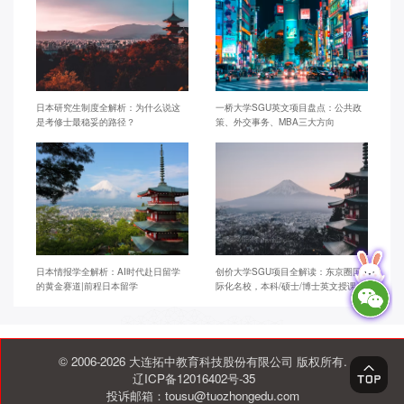
日本研究生制度全解析：为什么说这
一桥大学SGU英文项目盘点：公共政
是考修士最稳妥的路径？
策、外交事务、MBA三大方向
日本情报学全解析：AI时代赴日留学
创价大学SGU项目全解读：东京圈国
的黄金赛道|前程日本留学
际化名校，本科/硕士/博士英文授课
© 2006-2026 大连拓中教育科技股份有限公司 版权所有.
辽ICP备12016402号-35
投诉邮箱：tousu@tuozhongedu.com