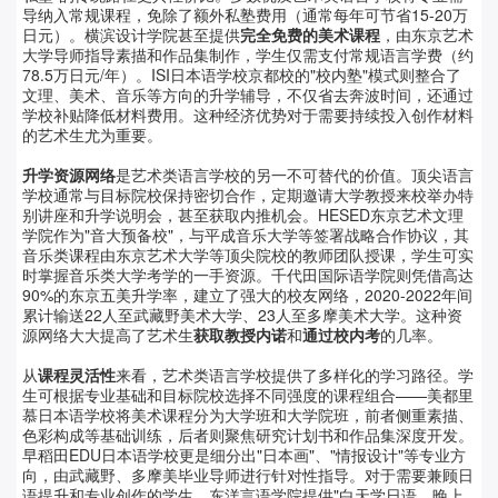
导纳入常规课程，免除了额外私塾费用（通常每年可节省
15-20
万
日元）。横滨设计学院甚至提供
完全免费的美术课程
，由东京艺术
大学导师指导素描和作品集制作，学生仅需支付常规语言学费（约
78.5
万日元
/
年）。
ISI
日本语学校京都校的
"
校内塾
"
模式则整合了
文理、美术、音乐等方向的升学辅导，不仅省去奔波时间，还通过
学校补贴降低材料费用。这种经济优势对于需要持续投入创作材料
的艺术生尤为重要。
升学资源网络
是艺术类语言学校的另一不可替代的价值。顶尖语言
学校通常与目标院校保持密切合作，定期邀请大学教授来校举办特
别讲座和升学说明会，甚至获取内推机会。
HESED
东京艺术文理
学院作为
"
音大预备校
"
，与平成音乐大学等签署战略合作协议，其
音乐类课程由东京艺术大学等顶尖院校的教师团队授课，学生可实
时掌握音乐类大学考学的一手资源。千代田国际语学院则凭借高达
90%
的东京五美升学率，建立了强大的校友网络，
2020-2022
年间
累计输送
22
人至武藏野美术大学、
23
人至多摩美术大学。这种资
源网络大大提高了艺术生
获取教授内诺
和
通过校内考
的几率。
从
课程灵活性
来看，艺术类语言学校提供了多样化的学习路径。学
生可根据专业基础和目标院校选择不同强度的课程组合
——美都里
慕日本语学校将美术课程分为大学班和大学院班，前者侧重素描、
色彩构成等基础训练，后者则聚焦研究计划书和作品集深度开发。
早稻田
EDU
日本语学校更是细分出
"
日本画
"
、
"
情报设计
"
等专业方
向，由武藏野、多摩美毕业导师进行针对性指导。对于需要兼顾日
语提升和专业创作的学生，东洋言语学院提供
"
白天学日语，晚上