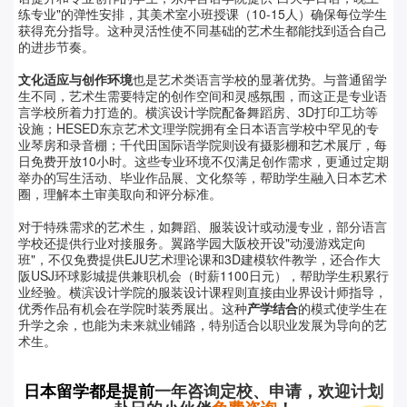
练专业
"
的弹性安排，其美术室小班授课（
10-15
人）确保每位学生
获得充分指导。这种灵活性使不同基础的艺术生都能找到适合自己
的进步节奏。
文化适应与创作环境
也是艺术类语言学校的显著优势。与普通留学
生不同，艺术生需要特定的创作空间和灵感氛围，而这正是专业语
言学校所着力打造的。横滨设计学院配备舞蹈房、
3D
打印工坊等
设施；
HESED
东京艺术文理学院拥有全日本语言学校中罕见的专
业琴房和录音棚；千代田国际语学院则设有摄影棚和艺术展厅，每
日免费开放
10
小时。这些专业环境不仅满足创作需求，更通过定期
举办的写生活动、毕业作品展、文化祭等，帮助学生融入日本艺术
圈，理解本土审美取向和评分标准。
对于特殊需求的艺术生，如舞蹈、服装设计或动漫专业，部分语言
学校还提供行业对接服务。翼路学园大阪校开设
"
动漫游戏定向
班
"
，不仅免费提供
EJU
艺术理论课和
3D
建模软件教学，还合作大
阪
USJ
环球影城提供兼职机会（时薪
1100
日元），帮助学生积累行
业经验。横滨设计学院的服装设计课程则直接由业界设计师指导，
优秀作品有机会在学院时装秀展出。这种
产学结合
的模式使学生在
升学之余，也能为未来就业铺路，特别适合以职业发展为导向的艺
术生。
日本留学都是提前
一年咨询定校、申请，欢迎计划