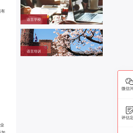
本大学学部/修士/博士课程
绩有
语言学校
获取留学签证赴日同时提升语言成绩的环境，作为升
学考试过渡阶段
语言培训
提升日语、英语能力，包括口语、听力、写作等，特
设留学预备班课
微信
评估
专业
添加