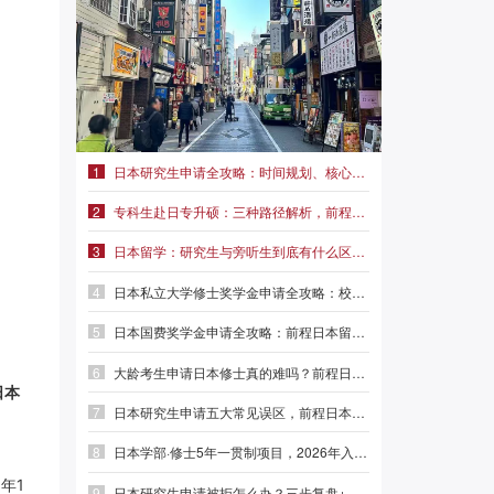
1
日本研究生申请全攻略：时间规划、核心能力与本科准备| 前程日本留学
2
专科生赴日专升硕：三种路径解析，前程日本留学助你选对赛道
3
日本留学：研究生与旁听生到底有什么区别？前程日本留学
4
日本私立大学修士奖学金申请全攻略：校内奖、企业奖、国费奖|前程日本留学
5
日本国费奖学金申请全攻略：前程日本留学帮你理清流程
6
大龄考生申请日本修士真的难吗？前程日本留学
日本
7
日本研究生申请五大常见误区，前程日本留学帮你避开弯路
8
日本学部·修士5年一贯制项目，2026年入学可提前1年获得硕士学位
年1
9
日本研究生申请被拒怎么办？三步复盘+两个补救方案|前程日本留学