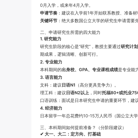
0月入学，或来年4月入学。
申请节奏
：建议在入学前1年开始联系教授、准备材料
关键环节
：绝大多数国公立大学的研究生申请需要
二、申请研究生所需的四大能力
1. 研究能力
研究生阶段的核心是“研究”，教授主要通过
研究计划
期成果，逻辑清晰、创新可行。
2. 专业能力
本科期间的
出身校、GPA、专业课程成绩
是专业能
3. 语言能力
文科：建议
日语N1
（高分更具竞争力）。
理工科：建议
日语N2以上
，同时
托福80+或托业75
口语训练：面试是日本研究生申请的重要环节，建议
4. 经济能力
日本留学一年总花费约10-15万人民币（国公立
三、本科期间如何提前准备？（分阶段建议）
✔ 大一、大二：定方向、打基础