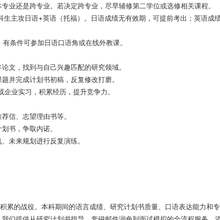
本专业还是跨专业。若决定跨专业，尽早辅修第二学位或选修相关课程。
科生主攻日语+英语（托福）。日语成绩无有效期，可提前考出；英语成
，有条件可参加日语口语角或在线外教课。
年论文，找到与自己兴趣匹配的研究领域。
课题并完成计划书初稿，反复修改打磨。
或企业实习，积累经历，提升竞争力。
推荐信、志望理由书等。
计划书，争取内诺。
机、未来规划进行反复演练。
期积累的战役。本科期间的语言成绩、研究计划书质量、口语表达能力和
。我们提供从研究计划书指导、套磁邮件润色到面试模拟的全流程服务，