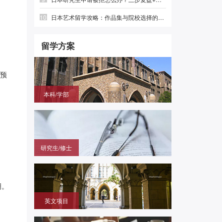
10
日本艺术留学攻略：作品集与院校选择的实战指南|前程日本留学
留学方案
预
本科/学部
国内高中毕业，需赴日参加留学生考试（EJU)，再
申请目标大学
研究生/修士
无需笔试，在国内通过申请的方式拿到进入日本大学
研究科就读的offer
明。
英文项目
（SGU/G30）无需日语，在国内用英语成绩直申日