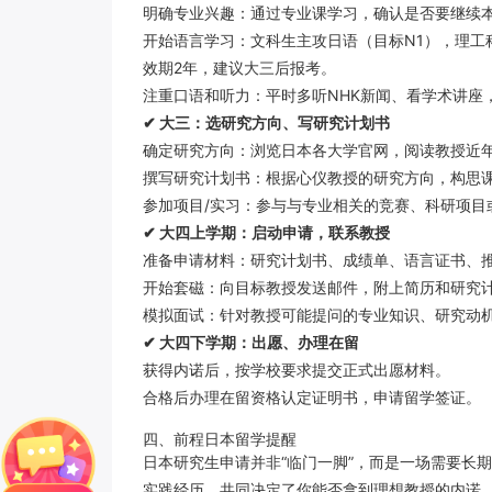
明确专业兴趣：通过专业课学习，确认是否要继续
开始语言学习：文科生主攻日语（目标N1），理工
效期2年，建议大三后报考。
注重口语和听力：平时多听NHK新闻、看学术讲座
✔ 大三：选研究方向、写研究计划书
确定研究方向：浏览日本各大学官网，阅读教授近
撰写研究计划书：根据心仪教授的研究方向，构思
参加项目/实习：参与与专业相关的竞赛、科研项目
✔ 大四上学期：启动申请，联系教授
准备申请材料：研究计划书、成绩单、语言证书、
开始套磁：向目标教授发送邮件，附上简历和研究
模拟面试：针对教授可能提问的专业知识、研究动
✔ 大四下学期：出愿、办理在留
获得内诺后，按学校要求提交正式出愿材料。
合格后办理在留资格认定证明书，申请留学签证。
四、前程日本留学提醒
日本研究生申请并非“临门一脚”，而是一场需要长
实践经历，共同决定了你能否拿到理想教授的内诺