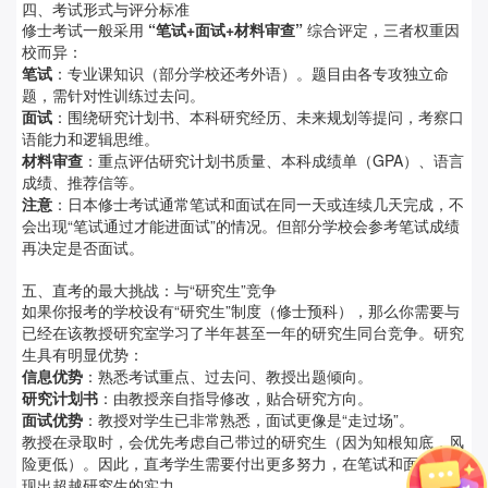
四、考试形式与评分标准
修士考试一般采用
“笔试+面试+材料审查”
综合评定，三者权重因
校而异：
笔试
：专业课知识（部分学校还考外语）。题目由各专攻独立命
题，需针对性训练过去问。
面试
：围绕研究计划书、本科研究经历、未来规划等提问，考察口
语能力和逻辑思维。
材料审查
：重点评估研究计划书质量、本科成绩单（GPA）、语言
成绩、推荐信等。
注意
：日本修士考试通常笔试和面试在同一天或连续几天完成，不
会出现“笔试通过才能进面试”的情况。但部分学校会参考笔试成绩
再决定是否面试。
五、直考的最大挑战：与“研究生”竞争
如果你报考的学校设有“研究生”制度（修士预科），那么你需要与
已经在该教授研究室学习了半年甚至一年的研究生同台竞争。研究
生具有明显优势：
信息优势
：熟悉考试重点、过去问、教授出题倾向。
研究计划书
：由教授亲自指导修改，贴合研究方向。
面试优势
：教授对学生已非常熟悉，面试更像是“走过场”。
教授在录取时，会优先考虑自己带过的研究生（因为知根知底，风
险更低）。因此，直考学生需要付出更多努力，在笔试和面试中展
现出超越研究生的实力。