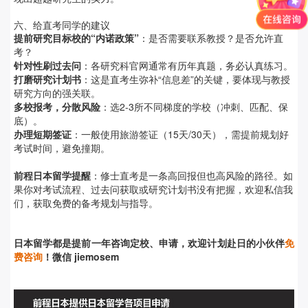
六、给直考同学的建议
提前研究目标校的“内诺政策”
：是否需要联系教授？是否允许直
考？
针对性刷过去问
：各研究科官网通常有历年真题，务必认真练习。
打磨研究计划书
：这是直考生弥补“信息差”的关键，要体现与教授
研究方向的强关联。
多校报考，分散风险
：选2-3所不同梯度的学校（冲刺、匹配、保
底）。
办理短期签证
：一般使用旅游签证（15天/30天），需提前规划好
考试时间，避免撞期。
前程日本留学提醒
：修士直考是一条高回报但也高风险的路径。如
果你对考试流程、过去问获取或研究计划书没有把握，欢迎私信我
们，获取免费的备考规划与指导。
日本留学都是提前
一年咨询定校、申请，欢迎计划赴日的小伙伴
免
费咨询
！微信 jiemosem