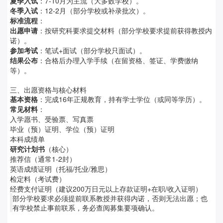
夏季入试
：7-10月为主流（大多数学校）。
冬季入试
：12-2月（部分学校或补录批次）。
标准流程
：
出愿申请
：按研究科要求提交材料（部分学校要求提前获得教授内
诺）。
参加考试
：笔试+面试（部分学校只面试）。
结果公布
：合格后办理入学手续（在留资格、签证、学费缴纳
等）。
三、出愿资格与核心材料
基本资格
：完成16年正规教育，持有学士学位（或同等学历）。
常见材料
：
入学愿书、受验票、写真票
毕业（预）证明、学位（预）证明
本科成绩单
研究计划书
（核心）
推荐信（通常1-2封）
英语成绩证明（托福/托业/雅思）
检定料（考试费）
经费支付证明（建议200万日元以上存款证明+在职/收入证明）
部分学校要求必须提前联系教授并获得内诺，否则无法出愿；也
有学校禁止事前联系，务必查阅募集要项确认。