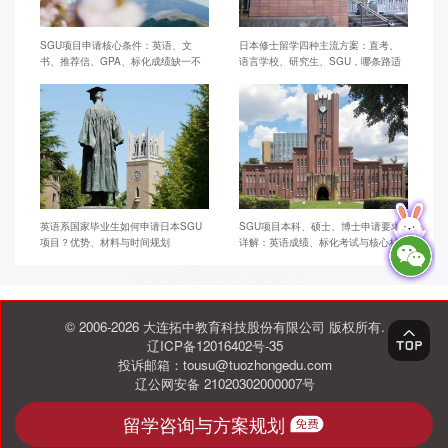
SGU项目申请核心条件：英语、文
日本修士留学四种主流方案：直考、
书、推荐信、GPA、标化成绩缺一不
语言学校、研究生、SGU，哪条路适
可
合你？
英语系国家毕业生如何申请日本SGU
SGU项目本科、硕士、博士申请要求
项目？优势、材料与时间规划
详解：英语成绩、标化考试与核心材
料差异
© 2006-2026 大连拓中教育科技股份有限公司 版权所有.
辽ICP备12016402号-35
投诉邮箱：tousu@tuozhongedu.com
辽公网安备 21020302000007号
留学咨询与方案规划