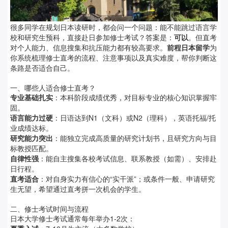
很多同学在规划日本读研时，都会问一个问题：能不能跳过语言学
校和研究生预科，直接赴日参加修士考试？答案是：
可以
。但直考
对个人能力、信息搜集和抗压能力都有较高要求。
前程日本留学
为
你系统梳理修士直考的流程、注意事项以及真实难度，帮你判断这
条路是否适合自己。
一、哪些人适合修士直考？
专业基础扎实
：本科阶段成绩优秀，对目标专业的核心知识掌握牢
固。
语言能力过硬
：日语达到N1（文科）或N2（理科），英语托福/托
业成绩达标。
研究能力突出
：能独立完成高质量的研究计划书，且研究方向与目
标教授匹配。
自律性强
：能自主搜集各校考试信息、联系教授（如需）、安排赴
日行程。
直考适合
：对自身实力有信心的“实干派”；或条件一般、申请研究
生无望，希望通过直考拼一次机会的学生。
二、修士考试时间与流程
日本大学修士考试通常每年举办1-2次：